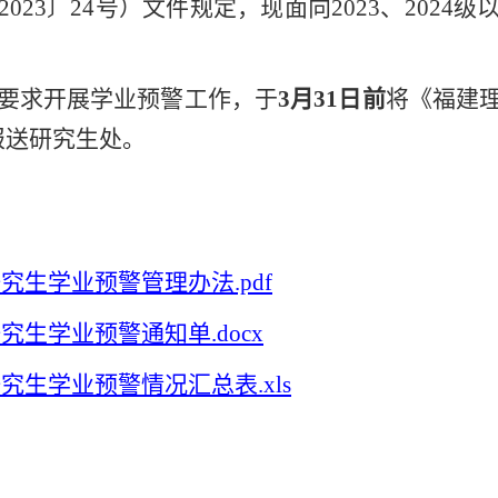
202
3
〕
24
号）文件规定，现面向
202
3
、
202
4
级
要求开展学业预警工作，于
3
月
31
日
前
将《福建
报送研究生处。
究生学业预警管理办法.pdf
生学业预警通知单.docx
生学业预警情况汇总表.xls